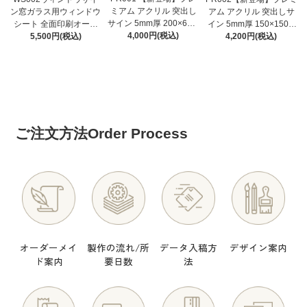
ミアム アクリル 突出し
ン窓ガラス用ウィンドウ
アム アクリル 突出しサ
サイン 5mm厚 200×60m
シート 全面印刷オーダ
イン 5mm厚 150×150m
m toilet 両面表示 屋外対
4,000円(税込)
ーメイド窓ステッカー
5,500円(税込)
m toilet 両面表示 屋外対
4,200円(税込)
応 全5色 トイレサイン
店舗用ガラス広告 (H120
応 ブラック ホワイト 円
おしゃれ 突き出し 看板
0ｘＷ1000㎜から~)
形 トイレサイン おしゃ
プレート ピクトサイン
れ 突き出し 看板 プレー
ト
ご注文方法
Order Process
オーダーメイ
製作の流れ/所
データ入稿方
デザイン案内
ド案内
要日数
法