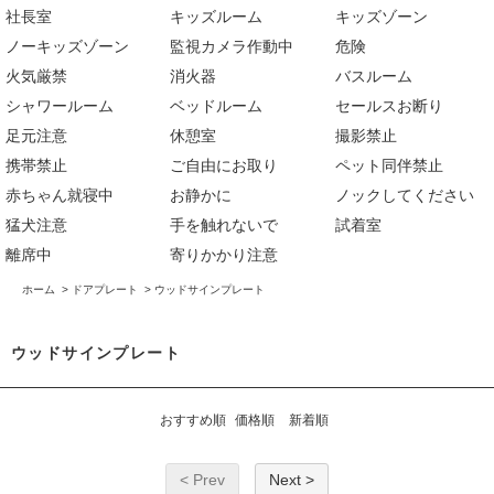
社長室
キッズルーム
キッズゾーン
ノーキッズゾーン
監視カメラ作動中
危険
火気厳禁
消火器
バスルーム
シャワールーム
ベッドルーム
セールスお断り
足元注意
休憩室
撮影禁止
携帯禁止
ご自由にお取り
ペット同伴禁止
赤ちゃん就寝中
お静かに
ノックしてください
猛犬注意
手を触れないで
試着室
離席中
寄りかかり注意
ホーム
>
ドアプレート
>
ウッドサインプレート
ウッドサインプレート
おすすめ順
価格順
新着順
< Prev
Next >