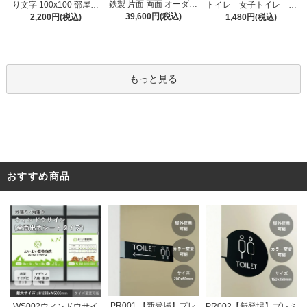
鉄製 片面 両面 オーダー
り文字 100x100 部屋番
トイレ 女子トイレ ル
メイド看板 おしゃれ デ
39,600円(税込)
号 家屋番号 ドアプレー
2,200円(税込)
ームサイン ドアサイ
1,480円(税込)
ザイン 看板作成 オリジ
ト ドア番号 番号札
ン ドアプレート サイ
ナル看板 店舗看板 自立
ン 表札 室札
看板
もっと見る
おすすめ商品
PR001 【新登場】プレ
WS002ウィンドウサイ
PR002【新登場】プレミ