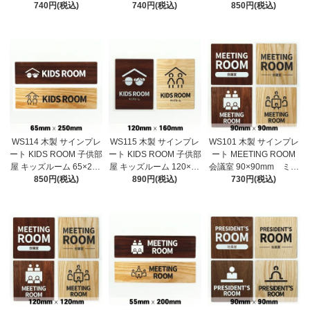
m ドアプレート ドア
740円(税込)
mm ドアプレート ド
740円(税込)
m ドアプレート ドア
850円(税込)
サイン ウッド 木製ド
アサイン ウッド 木製
サイン ウッド 木製ド
アプレート サイン プ
ドアプレート サイン
アプレート サイン プ
レート 表札 おしゃれ
プレート 表札 おしゃ
レート 表札 おしゃれ
れ
WS114 木製 サインプレ
WS115 木製 サインプレ
WS101 木製 サインプレ
ート KIDS ROOM 子供部
ート KIDS ROOM 子供部
ート MEETING ROOM
屋 キッズルーム 65×250
屋 キッズルーム 120×16
会議室 90×90mm ミー
mm ドアプレート ド
850円(税込)
0mm ドアプレート
890円(税込)
ティングルーム ドアプ
730円(税込)
アサイン ウッド 木製
ドアサイン ウッド 木
レート ドアサイン ウ
ドアプレート サイン
製ドアプレート サイ
ッド 木製ドアプレー
プレート 表札 おしゃ
ン プレート 表札 お
ト サイン プレート
れ
しゃれ
表札 おしゃれ