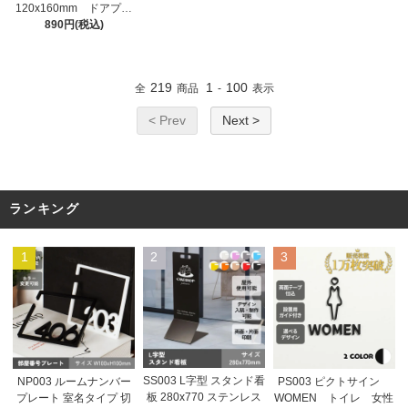
120x160mm ドアプレ
ート ドアサイン ウッ
890円(税込)
ド 木製ドアプレート
サイン プレート 表
札 おしゃれ
219
1
100
全
商品
-
表示
< Prev
Next >
ランキング
1
2
3
SS003 L字型 スタンド看
NP003 ルームナンバー
PS003 ピクトサイン
板 280x770 ステンレス
プレート 室名タイプ 切
WOMEN トイレ 女性