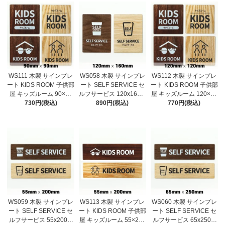
表札 おしゃれ 締め切
ート 表札 おしゃれ
レート 表札 おしゃれ
り 締切り
WS111 木製 サインプレ
WS058 木製 サインプレ
WS112 木製 サインプレ
ート KIDS ROOM 子供部
ート SELF SERVICE セ
ート KIDS ROOM 子供部
屋 キッズルーム 90×90
ルフサービス 120x160m
屋 キッズルーム 120×12
mm ドアプレート ド
730円(税込)
m ドアプレート ドア
890円(税込)
0mm ドアプレート
770円(税込)
アサイン ウッド 木製
サイン ウッド 木製ド
ドアサイン ウッド 木
ドアプレート サイン
アプレート サイン プ
製ドアプレート サイ
プレート 表札 おしゃ
レート 表札 おしゃれ
ン プレート 表札 お
れ
しゃれ
WS059 木製 サインプレ
WS113 木製 サインプレ
WS060 木製 サインプレ
ート SELF SERVICE セ
ート KIDS ROOM 子供部
ート SELF SERVICE セ
ルフサービス 55x200m
屋 キッズルーム 55×200
ルフサービス 65x250m