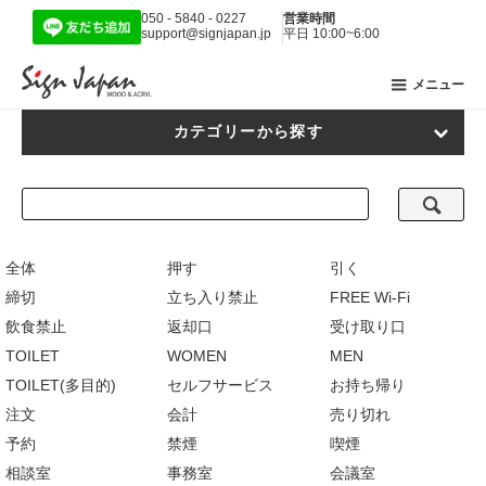
050 - 5840 - 0227
営業時間
support@signjapan.jp
平日 10:00~6:00
メニュー
カテゴリーから探す
全体
押す
引く
締切
立ち入り禁止
FREE Wi-Fi
飲食禁止
返却口
受け取り口
TOILET
WOMEN
MEN
TOILET(多目的)
セルフサービス
お持ち帰り
注文
会計
売り切れ
予約
禁煙
喫煙
相談室
事務室
会議室