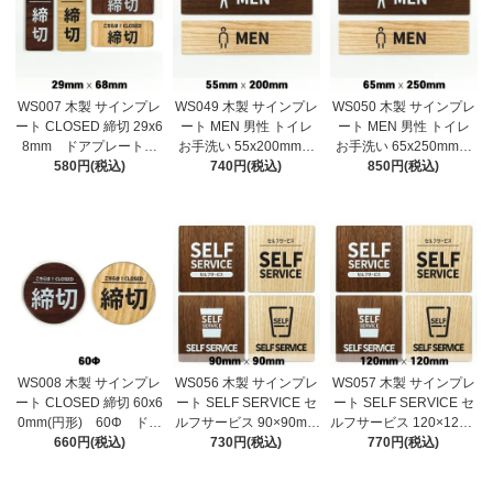
WS007 木製 サインプレ
WS049 木製 サインプレ
WS050 木製 サインプレ
ート CLOSED 締切 29x6
ート MEN 男性 トイレ
ート MEN 男性 トイレ
8mm ドアプレート
お手洗い 55x200mm
お手洗い 65x250mm
ドアサイン ウッド 木
580円(税込)
ドアプレート ドアサイ
740円(税込)
ドアプレート ドアサイ
850円(税込)
製ドアプレート サイ
ン ウッド 木製ドアプ
ン ウッド 木製ドアプ
ン プレート 表札 お
レート サイン プレー
レート サイン プレー
しゃれ 締め切り 締切
ト 表札 おしゃれ
ト 表札 おしゃれ
り
WS008 木製 サインプレ
WS056 木製 サインプレ
WS057 木製 サインプレ
ート CLOSED 締切 60x6
ート SELF SERVICE セ
ート SELF SERVICE セ
0mm(円形) 60Φ ドア
ルフサービス 90×90mm
ルフサービス 120×120m
プレート ドアサイン
660円(税込)
ドアプレート ドアサ
730円(税込)
m ドアプレート ドア
770円(税込)
ウッド 木製ドアプレー
イン ウッド 木製ドア
サイン ウッド 木製ド
ト サイン プレート
プレート サイン プレ
アプレート サイン プ