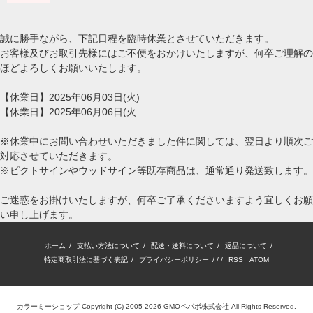
誠に勝手ながら、下記日程を臨時休業とさせていただきます。
お客様及びお取引先様にはご不便をおかけいたしますが、何卒ご理解の
ほどよろしくお願いいたします。
【休業日】2025年06月03日(火)
【休業日】2025年06月06日(火
※休業中にお問い合わせいただきました件に関しては、翌日より順次ご
対応させていただきます。
※ピクトサインやウッドサイン等既存商品は、通常通り発送致します。
ご迷惑をお掛けいたしますが、何卒ご了承くださいますよう宜しくお願
い申し上げます。
ホーム
/
支払い方法について
/
配送・送料について
/
返品について
/
特定商取引法に基づく表記
/
プライバシーポリシー
/ / /
RSS
/
ATOM
カラーミーショップ
Copyright (C) 2005-2026
GMOペパボ株式会社
All Rights Reserved.