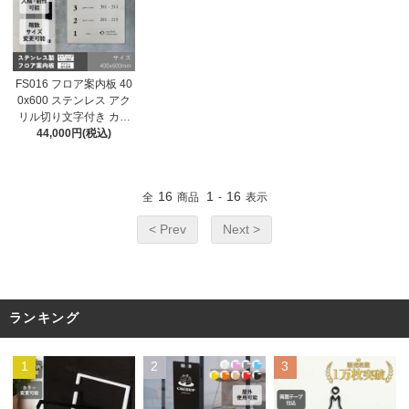
FS016 フロア案内板 40
0x600 ステンレス アク
リル切り文字付き カッ
ティングシート加工 テ
44,000円(税込)
ナント看板 テナントサ
イン ビル案内板 注文製
作 アクリル 看板 サイズ
16
1
16
全
商品
-
表示
変更可能 おしゃれ
< Prev
Next >
ランキング
1
2
3