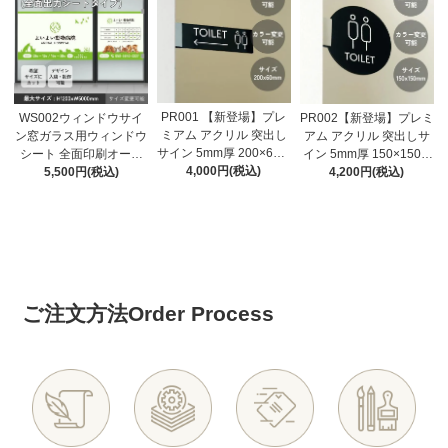
PR001 【新登場】プレ
WS002ウィンドウサイ
PR002【新登場】プレミ
ミアム アクリル 突出し
ン窓ガラス用ウィンドウ
アム アクリル 突出しサ
サイン 5mm厚 200×60m
シート 全面印刷オーダ
イン 5mm厚 150×150m
m toilet 両面表示 屋外対
4,000円(税込)
ーメイド窓ステッカー
5,500円(税込)
m toilet 両面表示 屋外対
4,200円(税込)
応 全5色 トイレサイン
店舗用ガラス広告 (H120
応 ブラック ホワイト 円
おしゃれ 突き出し 看板
0ｘＷ1000㎜から~)
形 トイレサイン おしゃ
プレート ピクトサイン
れ 突き出し 看板 プレー
ト
ご注文方法
Order Process