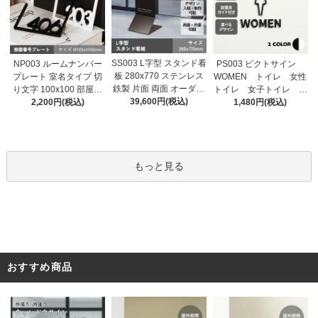
SS003 L字型 スタンド看
NP003 ルームナンバー
PS003 ピクトサイン
板 280x770 ステンレス
プレート 室名タイプ 切
WOMEN トイレ 女性
鉄製 片面 両面 オーダー
り文字 100x100 部屋番
トイレ 女子トイレ ル
メイド看板 おしゃれ デ
39,600円(税込)
号 家屋番号 ドアプレー
2,200円(税込)
ームサイン ドアサイ
1,480円(税込)
ザイン 看板作成 オリジ
ト ドア番号 番号札
ン ドアプレート サイ
ナル看板 店舗看板 自立
ン 表札 室札
看板
もっと見る
おすすめ商品